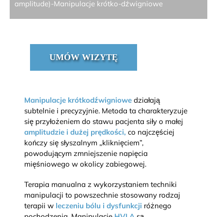
amplitude)-Manipulacje krótko-dźwigniowe
UMÓW WIZYTĘ
Manipulacje krótkodźwigniowe
działają
subtelnie i precyzyjnie. Metoda ta charakteryzuje
się przyłożeniem do stawu pacjenta siły o małej
amplitudzie i dużej prędkości,
co najczęściej
kończy się słyszalnym „kliknięciem”,
powodującym zmniejszenie napięcia
mięśniowego w okolicy zabiegowej.
Terapia manualna z wykorzystaniem techniki
manipulacji to powszechnie stosowany rodzaj
terapii w
leczeniu bólu i dysfunkcji
różnego
pochodzenia. Manipulacje
HVLA
są