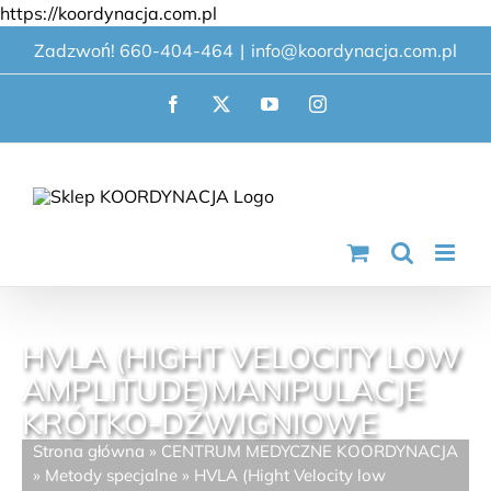
Przejdź
https://koordynacja.com.pl
do
Zadzwoń! 660-404-464
|
info@koordynacja.com.pl
zawartości
Facebook
X
YouTube
Instagram
HVLA (HIGHT VELOCITY LOW
AMPLITUDE)MANIPULACJE
KRÓTKO-DŹWIGNIOWE
Strona główna
»
CENTRUM MEDYCZNE KOORDYNACJA
»
Metody specjalne
»
HVLA (Hight Velocity low