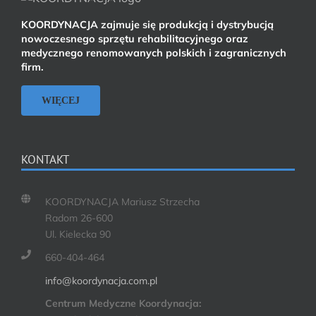
KOORDYNACJA zajmuje się produkcją i dystrybucją
nowoczesnego sprzętu rehabilitacyjnego oraz
medycznego renomowanych polskich i zagranicznych
firm.
WIĘCEJ
KONTAKT
KOORDYNACJA Mariusz Strzecha
Radom 26-600
Ul. Kielecka 90
660-404-464
info@koordynacja.com.pl
Centrum Medyczne Koordynacja: