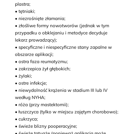
plastra;
• tętniaki;
• niezrośnięte złamania;
• złośliwe formy nowotworów (jednak w tym
przypadku o obklejaniu i metodyce decyduje
lekarz prowadzący);
• specyficzne i niespecyficzne stany zapalne w
obszarze aplikacji;
• ostra faza reumatyzmu;
• zakrzepica żył głębokich;
• żylaki;
• ostre infekcje;
• niewydolność krążenia w stadium III lub IV
według NYHA;
• róża (przy mastektomii);
• łuszczyca (tylko w miejscu zajętym chorobowo);
• cukrzyca;
• świeże blizny pooperacyjne;
• świeże tatuaże (ponieważ aplikacja może