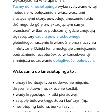
wykorzystania w terapii blizn.
Taśmy do kinesiotapingu
wykorzystywane w tej
metodzie, w połączeniu z właściwościami
elastycznymi skóry, powodują unoszenie fałdu
skórnego do góry, zwiększając tym samym
przestrzeń w tkance podskórnej, gdzie znajdują
się receptory
czucia powierzchownego
i
głębokiego, naczynia krwionośne oraz naczynia
limfatyczne. Dzięki temu następuje zmniejszenie
podrażnienia receptorów, co w konsekwencji
zmniejsza odczuwanie
dolegliwości bólowych.
Wskazania do kinesiotapingu to :
• urazy i kontuzje typu naderwanie mięśnia,
skręcenie stawu (np. skręcenie kostki),
• wady kręgosłupa i klatki piersiowej,
• zespoły bólowe kręgosłupa i kończyn (np.
kinesiotaping kolana, barku i szyi),