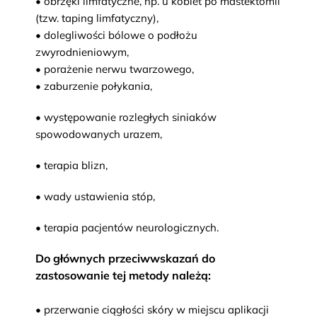
• obrzęki limfatyczne, np. u kobiet po mastektomii
(tzw. taping limfatyczny),
• dolegliwości bólowe o podłożu
zwyrodnieniowym,
• porażenie nerwu twarzowego,
• zaburzenie połykania,
• występowanie rozległych siniaków
spowodowanych urazem,
• terapia blizn,
• wady ustawienia stóp,
• terapia pacjentów neurologicznych.
Do głównych przeciwwskazań do
zastosowanie tej metody należą:
• przerwanie ciągłości skóry w miejscu aplikacji