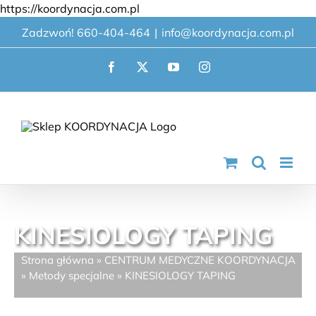
Przejdź
https://koordynacja.com.pl
do
Zadzwoń! 660-404-464
|
info@koordynacja.com.pl
zawartości
Facebook
X
YouTube
Instagram
KINESIOLOGY TAPING
Strona główna
»
CENTRUM MEDYCZNE KOORDYNACJA
»
Metody specjalne
»
KINESIOLOGY TAPING