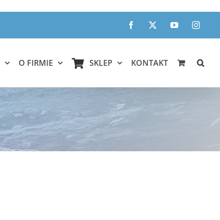
Facebook
X
YouTube
Instagr
O FIRMIE
SKLEP
KONTAKT