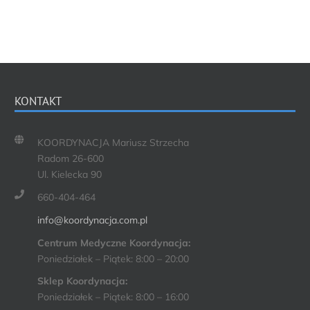
KONTAKT
KOORDYNACJA Mariusz Strzecha
Radom 26-600
Ul. Kielecka 90
660-404-464
info@koordynacja.com.pl
Centrum Medyczne Koordynacja:
Poniedziałek – Piątek: 8:00 – 20:00
Sklep Koordynacja:
Poniedziałek – Piątek: 8:00 – 16:00