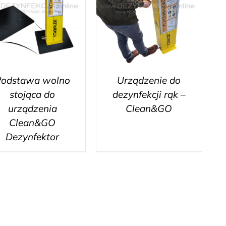
Podstawa wolno
Urządzenie do
stojąca do
dezynfekcji rąk –
urządzenia
Clean&GO
Clean&GO
Dezynfektor