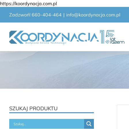
Przejdź
https://koordynacja.com.pl
do
Zadzwoń! 660-404-464
|
info@koordynacja.com.pl
zawartości
SZUKAJ PRODUKTU