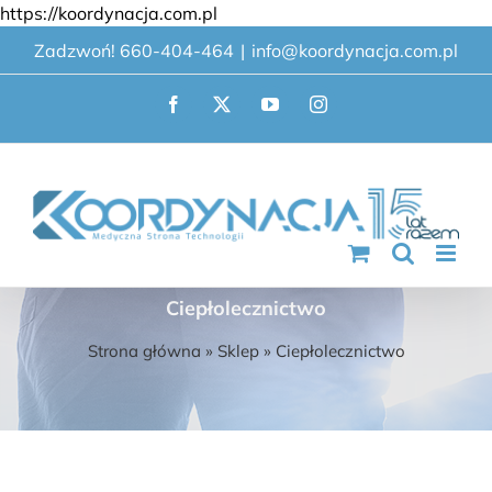
Przejdź
https://koordynacja.com.pl
do
Zadzwoń! 660-404-464
|
info@koordynacja.com.pl
zawartości
Facebook
X
YouTube
Instagram
Ciepłolecznictwo
Strona główna
»
Sklep
»
Ciepłolecznictwo