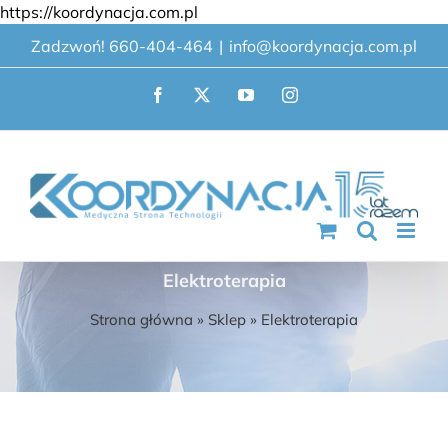
Przejdź
https://koordynacja.com.pl
do
Zadzwoń! 660-404-464
|
info@koordynacja.com.pl
zawartości
Facebook
X
YouTube
Instagram
Elektroterapia
Strona główna
»
Sklep
»
Elektroterapia