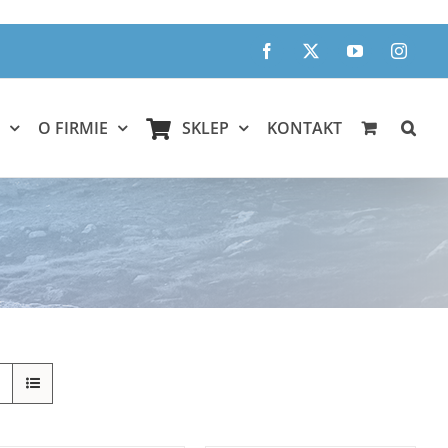
Facebook
X
YouTube
Instagr
O FIRMIE
SKLEP
KONTAKT