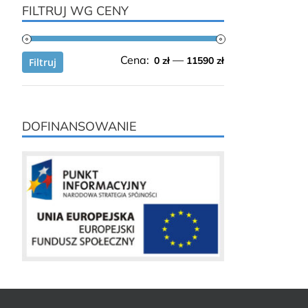
FILTRUJ WG CENY
Cena
Cena
Cena:
—
0 zł
11590 zł
Filtruj
min.
maks.
DOFINANSOWANIE