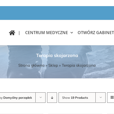
|
CENTRUM MEDYCZNE
OTWÓRZ GABINET
Terapia skojarzona
Strona główna
»
Sklep
»
Terapia skojarzona
 by
Domyślny porządek
Show
19 Products