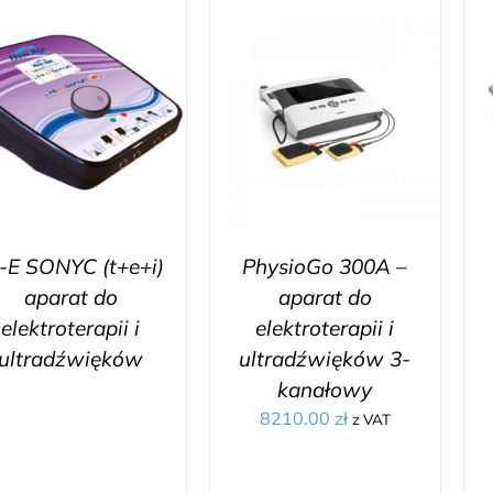
-E SONYC (t+e+i)
PhysioGo 300A –
aparat do
aparat do
elektroterapii i
elektroterapii i
ultradźwięków
ultradźwięków 3-
kanałowy
8210.00
zł
z VAT