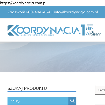
Przejdź
https://koordynacja.com.pl
do
Zadzwoń! 660-404-464
|
info@koordynacja.com.pl
zawartości
SZUKAJ PRODUKTU
Sort