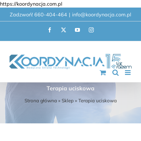
Przejdź
https://koordynacja.com.pl
do
Zadzwoń! 660-404-464
|
info@koordynacja.com.pl
zawartości
Facebook
X
YouTube
Instagram
Terapia uciskowa
Strona główna
»
Sklep
»
Terapia uciskowa