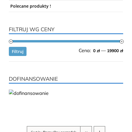
Polecane produkty !
FILTRUJ WG CENY
Cen
Cen
Cena:
—
0 zł
19900 zł
Filtruj
min.
mak
DOFINANSOWANIE