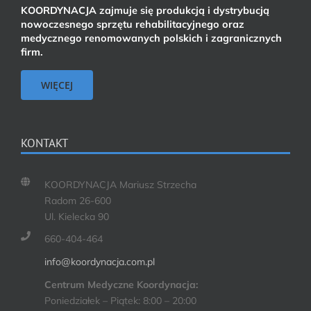
KOORDYNACJA zajmuje się produkcją i dystrybucją
nowoczesnego sprzętu rehabilitacyjnego oraz
medycznego renomowanych polskich i zagranicznych
firm.
WIĘCEJ
KONTAKT
KOORDYNACJA Mariusz Strzecha
Radom 26-600
Ul. Kielecka 90
660-404-464
info@koordynacja.com.pl
Centrum Medyczne Koordynacja:
Poniedziałek – Piątek: 8:00 – 20:00