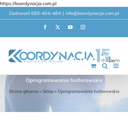
Przejdź
https://koordynacja.com.pl
do
Zadzwoń! 660-404-464
|
info@koordynacja.com.pl
zawartości
Facebook
X
YouTube
Instagram
Oprogramowanie holterowskie
Strona główna
»
Sklep
»
Oprogramowanie holterowskie