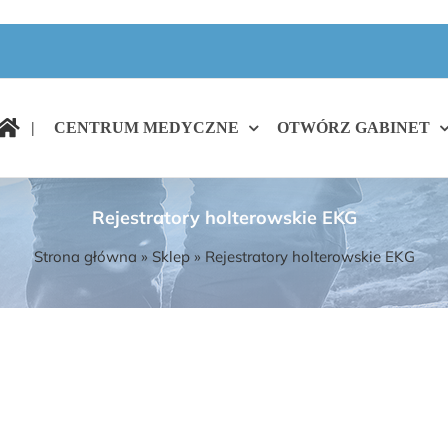
|
CENTRUM MEDYCZNE
OTWÓRZ GABINET
Rejestratory holterowskie EKG
Strona główna
»
Sklep
»
Rejestratory holterowskie EKG