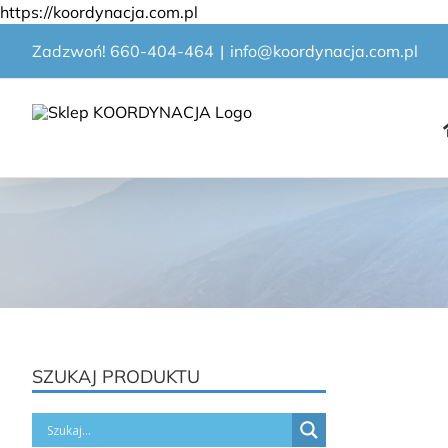
Przejdź
https://koordynacja.com.pl
do
Zadzwoń! 660-404-464
|
info@koordynacja.com.pl
zawartości
SZUKAJ PRODUKTU