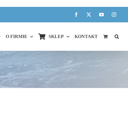
Facebook
X
YouTube
Instagr
O FIRMIE
SKLEP
KONTAKT