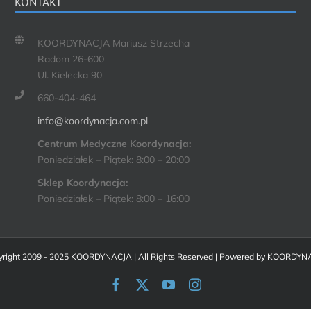
KONTAKT
KOORDYNACJA Mariusz Strzecha
Radom 26-600
Ul. Kielecka 90
660-404-464
info@koordynacja.com.pl
Centrum Medyczne Koordynacja:
Poniedziałek – Piątek: 8:00 – 20:00
Sklep Koordynacja:
Poniedziałek – Piątek: 8:00 – 16:00
right 2009 - 2025 KOORDYNACJA | All Rights Reserved | Powered by
KOORDYN
Facebook
X
YouTube
Instagram