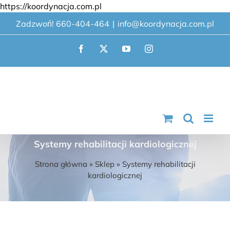
Przejdź
https://koordynacja.com.pl
do
Zadzwoń! 660-404-464
|
info@koordynacja.com.pl
zawartości
Facebook
X
YouTube
Instagram
Systemy rehabilitacji kardiologicznej
Strona główna
»
Sklep
»
Systemy rehabilitacji
kardiologicznej