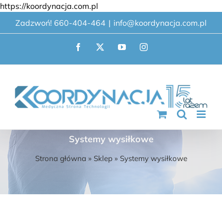
Przejdź
https://koordynacja.com.pl
do
Zadzwoń! 660-404-464
|
info@koordynacja.com.pl
zawartości
Facebook
X
YouTube
Instagram
Systemy wysiłkowe
Strona główna
»
Sklep
»
Systemy wysiłkowe