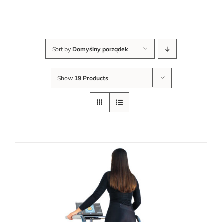
Sort by
Domyślny porządek
Show
19 Products