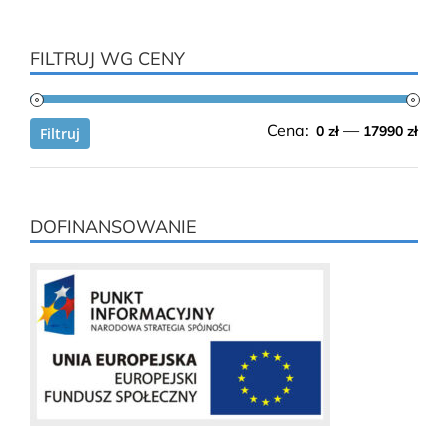
FILTRUJ WG CENY
Cen
Cen
Cena:
—
0 zł
17990 zł
Filtruj
min.
mak
DOFINANSOWANIE