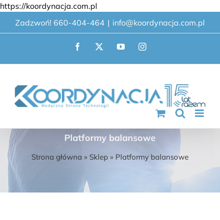
Przejdź
https://koordynacja.com.pl
do
Zadzwoń! 660-404-464
|
info@koordynacja.com.pl
zawartości
Facebook
X
YouTube
Instagram
Platformy balansowe
Strona główna
»
Sklep
»
Platformy balansowe