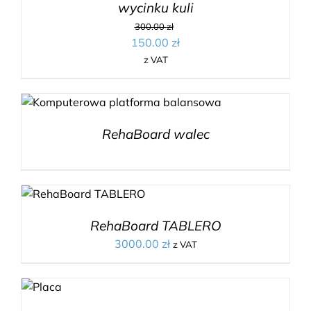
wycinku kuli
300.00
zł
150.00
zł
z VAT
RehaBoard walec
RehaBoard TABLERO
3000.00
zł
z VAT