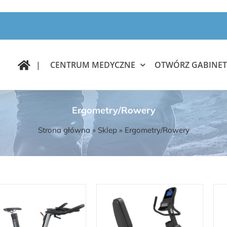
|
CENTRUM MEDYCZNE
OTWÓRZ GABINET
Ergometry/Rowery
Strona główna
»
Sklep
»
Ergometry/Rowery