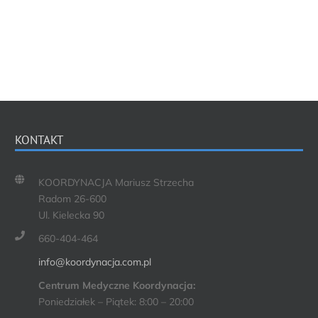
KONTAKT
KOORDYNACJA Mariusz Strzecha
Radom 26-600
Ul. Kielecka 90
660-404-464
info@koordynacja.com.pl
Centrum Medyczne Koordynacja:
Poniedziałek – Piątek: 8:00 – 20:00