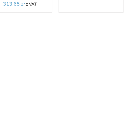
313.65
zł
z VAT