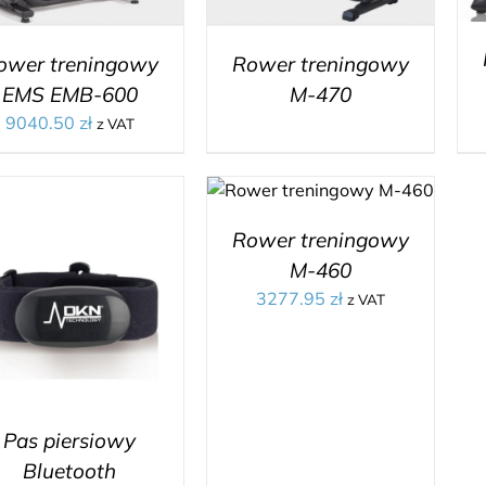
ower treningowy
Rower treningowy
EMS EMB-600
M-470
9040.50
zł
z VAT
Rower treningowy
M-460
3277.95
zł
z VAT
Pas piersiowy
Bluetooth