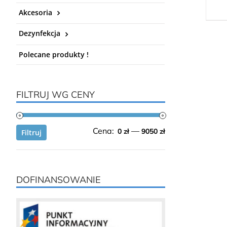
Akcesoria
Dezynfekcja
Polecane produkty !
FILTRUJ WG CENY
Cena
Cena
Cena:
—
0 zł
9050 zł
Filtruj
min.
maks.
DOFINANSOWANIE