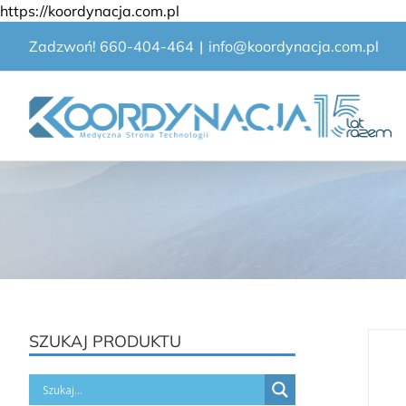
Przejdź
https://koordynacja.com.pl
do
Zadzwoń! 660-404-464
|
info@koordynacja.com.pl
zawartości
SZUKAJ PRODUKTU