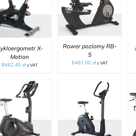
Rower poziomy RB-
ykloergometr X-
5
Motion
8487.00
zł
z VAT
8462.40
zł
z VAT