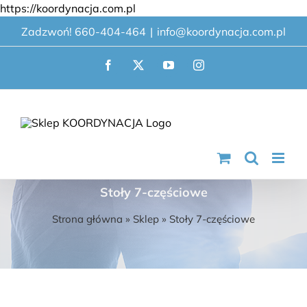
Przejdź
https://koordynacja.com.pl
do
Zadzwoń! 660-404-464
|
info@koordynacja.com.pl
zawartości
Facebook
X
YouTube
Instagram
Stoły 7-częściowe
Strona główna
»
Sklep
»
Stoły 7-częściowe