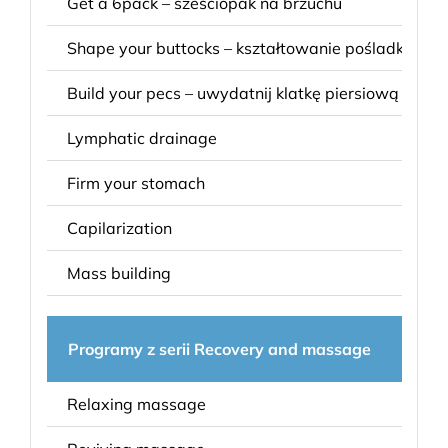
Get a 6pack – sześciopak na brzuchu
Shape your buttocks – kształtowanie pośladków
Build your pecs – uwydatnij klatkę piersiową
Lymphatic drainage
Firm your stomach
Capilarization
Mass building
Programy z serii Recovery and massage
Relaxing massage
masa