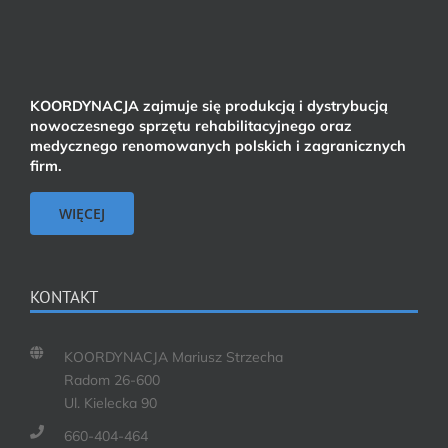
KOORDYNACJA zajmuje się produkcją i dystrybucją
nowoczesnego sprzętu rehabilitacyjnego oraz
medycznego renomowanych polskich i zagranicznych
firm.
WIĘCEJ
KONTAKT
KOORDYNACJA Mariusz Strzecha
Radom 26-600
Ul. Kielecka 90
660-404-464