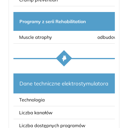
Programy z serii Rehabilitation
Muscle atrophy
odbudowa mas
Dane techniczne elektrostymulatora
Co
Technologia
pr
Liczba kanałów
4
Liczba dostępnych programów
20