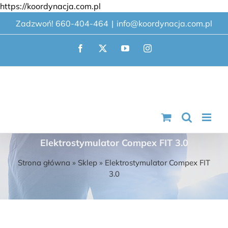
Przejdź
https://koordynacja.com.pl
do
Zadzwoń! 660-404-464
|
info@koordynacja.com.pl
zawartości
Facebook
X
YouTube
Instagram
Elektrostymulator Compex FIT 3.0
Strona główna
»
Sklep
»
Elektrostymulator Compex FIT
3.0