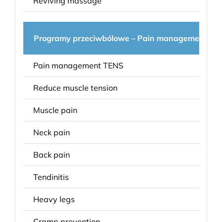
Reviving massage
masa
Programy przeciwbólowe – Pain management
Pain management TENS
Reduce muscle tension
Muscle pain
Neck pain
Back pain
Tendinitis
Heavy legs
Cramp prevention