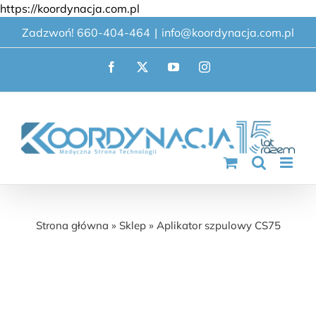
Przejdź
https://koordynacja.com.pl
do
Zadzwoń! 660-404-464
|
info@koordynacja.com.pl
zawartości
Facebook
X
YouTube
Instagram
Aplikator szpulowy CS75
Strona główna
»
Sklep
»
Aplikator szpulowy CS75