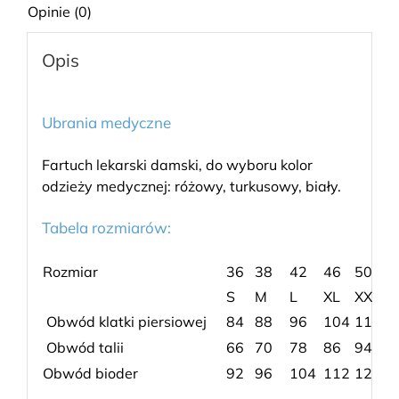
Opinie (0)
Opis
Ubrania medyczne
Fartuch lekarski damski, do wyboru kolor
odzieży medycznej: różowy, turkusowy, biały.
Tabela rozmiarów:
Rozmiar
36
38
42
46
50
S
M
L
XL
XXL
Obwód klatki piersiowej
84
88
96
104
112
Obwód talii
66
70
78
86
94
Obwód bioder
92
96
104
112
120