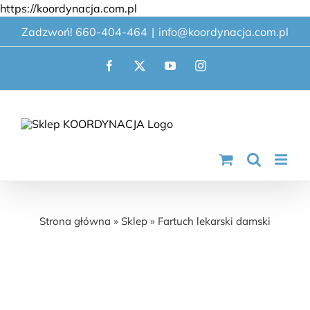
Przejdź
https://koordynacja.com.pl
do
Zadzwoń! 660-404-464
|
info@koordynacja.com.pl
zawartości
Facebook
X
YouTube
Instagram
Fartuch lekarski damski
Strona główna
»
Sklep
»
Fartuch lekarski damski