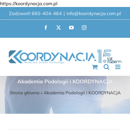
Przejdź
https://koordynacja.com.pl
do
Zadzwoń! 660-404-464
|
info@koordynacja.com.pl
zawartości
Facebook
X
YouTube
Instagram
Akademia Podologii i KOORDYNACJA
Strona główna
»
Akademia Podologii i KOORDYNACJA