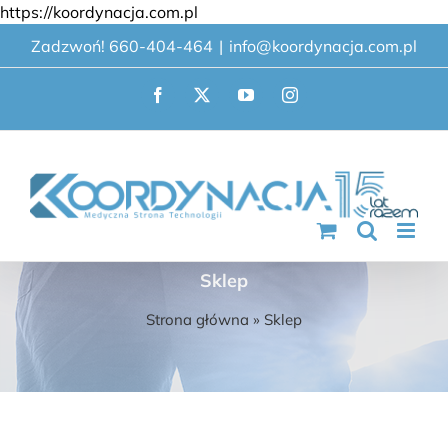
Przejdź
https://koordynacja.com.pl
do
Zadzwoń! 660-404-464
|
info@koordynacja.com.pl
zawartości
Facebook
X
YouTube
Instagram
Sklep
Strona główna
»
Sklep