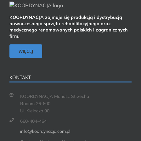
KOORDYNACJA zajmuje się produkcją i dystrybucją
nowoczesnego sprzętu rehabilitacyjnego oraz
medycznego renomowanych polskich i zagranicznych
firm.
WIĘCEJ
KONTAKT
KOORDYNACJA Mariusz Strzecha
Radom 26-600
Ul. Kielecka 90
660-404-464
info@koordynacja.com.pl