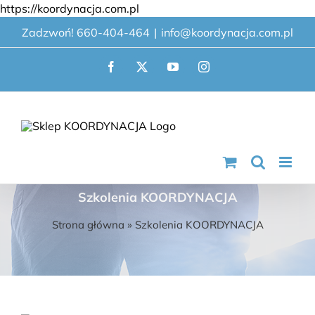
Przejdź
https://koordynacja.com.pl
do
Zadzwoń! 660-404-464
|
info@koordynacja.com.pl
zawartości
Facebook
X
YouTube
Instagram
Szkolenia KOORDYNACJA
Strona główna
»
Szkolenia KOORDYNACJA