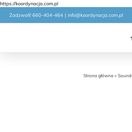
Przejdź
https://koordynacja.com.pl
do
Zadzwoń! 660-404-464
|
info@koordynacja.com.pl
zawartości
Strona główna
»
Sounds