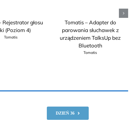
 Rejestrator głosu
Tomatis – Adapter do
T
ki (Poziom 4)
parowania słuchawek z
urządzeniem TalksUp bez
Tomatis
Bluetooth
Tomatis
DZIEŃ 36