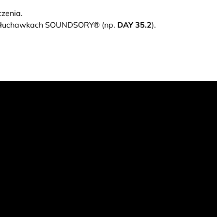
zenia.
 słuchawkach SOUNDSORY® (np.
DAY 35.2
).