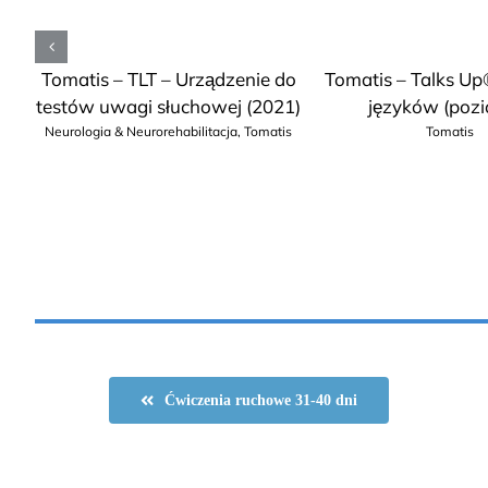
cja
Tomatis – TLT – Urządzenie do
Tomatis – Talks Up
testów uwagi słuchowej (2021)
języków (pozi
i
Neurologia & Neurorehabilitacja
,
Tomatis
Tomatis
is
Ćwiczenia ruchowe 31-40 dni