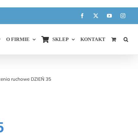
Facebook
X
YouTube
Instagr
O FIRMIE
SKLEP
KONTAKT
enia ruchowe DZIEŃ 35
5