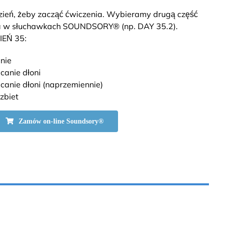
eń, żeby zacząć ćwiczenia. Wybieramy drugą część
a w słuchawkach SOUNDSORY® (np. DAY 35.2).
IEŃ 35:
nie
canie dłoni
anie dłoni (naprzemiennie)
zbiet
Zamów on-line Soundsory®