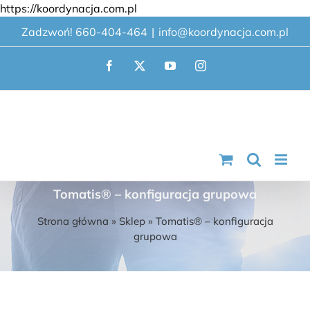
Przejdź
https://koordynacja.com.pl
do
Zadzwoń! 660-404-464
|
info@koordynacja.com.pl
zawartości
Facebook
X
YouTube
Instagram
Tomatis® – konfiguracja grupowa
Strona główna
»
Sklep
»
Tomatis® – konfiguracja
grupowa