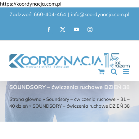
Przejdź
https://koordynacja.com.pl
do
Zadzwoń! 660-404-464
|
info@koordynacja.com.pl
zawartości
Facebook
X
YouTube
Instagram
SOUNDSORY – ćwiczenia ruchowe DZIEŃ 38
Strona główna
»
Soundsory – ćwiczenia ruchowe – 31 –
40 dzień
»
SOUNDSORY – ćwiczenia ruchowe DZIEŃ 38