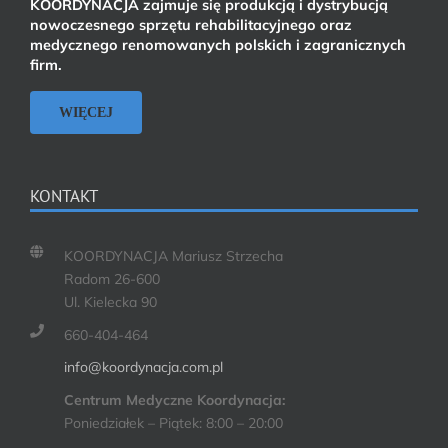
KOORDYNACJA zajmuje się produkcją i dystrybucją
nowoczesnego sprzętu rehabilitacyjnego oraz
medycznego renomowanych polskich i zagranicznych
firm.
WIĘCEJ
KONTAKT
KOORDYNACJA Mariusz Strzecha
Radom 26-600
Ul. Kielecka 90
660-404-464
info@koordynacja.com.pl
Centrum Medyczne Koordynacja:
Poniedziałek – Piątek: 8:00 – 20:00