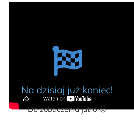
Na dzisiaj już koniec!
Do zobaczenia jutro 🙂