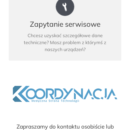
Zapytanie serwisowe
Zapytanie serwisowe
Nasi serwisanci udzielą natychmiastowej
pomocy, oddzwonimy w ciągu godziny.
Chcesz uzyskać szczegółowe dane
techniczne? Masz problem z którymś z
naszych urządzeń?
Zapraszamy do kontaktu osobiście lub