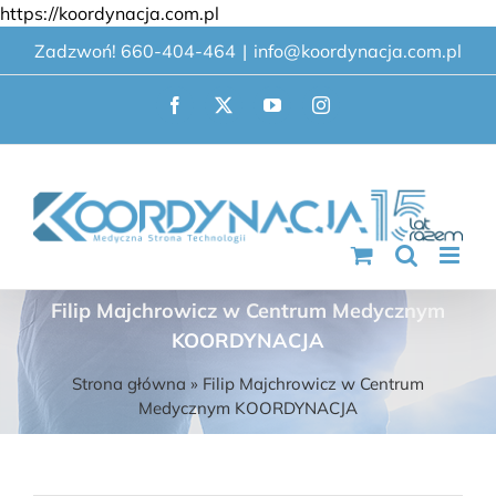
Przejdź
https://koordynacja.com.pl
do
Zadzwoń! 660-404-464
|
info@koordynacja.com.pl
zawartości
Facebook
X
YouTube
Instagram
Filip Majchrowicz w Centrum Medycznym
KOORDYNACJA
Strona główna
»
Filip Majchrowicz w Centrum
Medycznym KOORDYNACJA