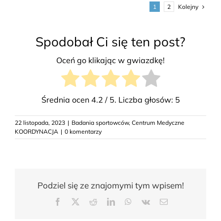
Kolejny
1
2
Spodobał Ci się ten post?
Oceń go klikając w gwiazdkę!
Średnia ocen
4.2
/ 5. Liczba głosów:
5
22 listopada, 2023
|
Badania sportowców
,
Centrum Medyczne
KOORDYNACJA
|
0 komentarzy
Podziel się ze znajomymi tym wpisem!
Facebook
X
Reddit
LinkedIn
WhatsApp
Vk
Email