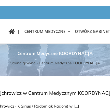
|
CENTRUM MEDYCZNE
OTWÓRZ GABINET
Centrum Medyczne KOORDYNACJA
Strona główna
»
Centrum Medyczne KOORDYNACJA
Majchrowicz w Centrum Medycznym KOORDYNAC
chrowicz (IK Sirius / Radomiak Radom) w [...]