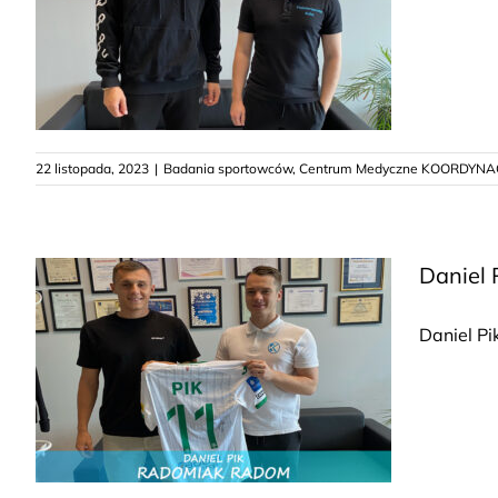
22 listopada, 2023
|
Badania sportowców
,
Centrum Medyczne KOORDYNA
Daniel
Daniel P