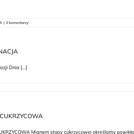
A
|
0 komentarzy
YNACJA
i Dnia [...]
 CUKRZYCOWA
KRZYCOWA Mianem stopy cukrzycowej określamy powikłanie