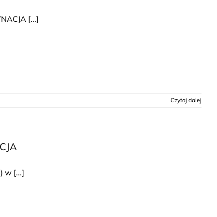
ACJA [...]
Czytaj dalej
ACJA
w [...]