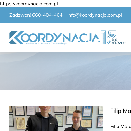
Przejdź
https://koordynacja.com.pl
do
Zadzwoń! 660-404-464
|
info@koordynacja.com.pl
zawartości
Filip 
Filip Maj