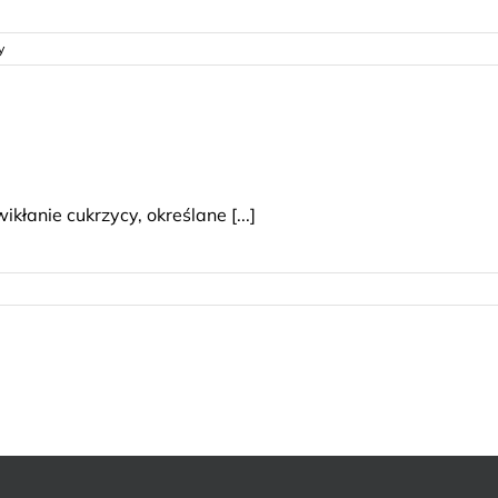
y
anie cukrzycy, określane [...]