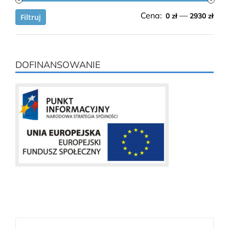
Cen
Cen
Cena:
—
0 zł
2930 zł
Filtruj
min.
mak
DOFINANSOWANIE