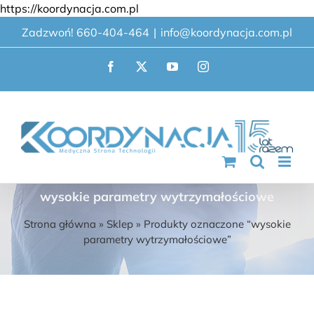
Przejdź
https://koordynacja.com.pl
do
Zadzwoń! 660-404-464
|
info@koordynacja.com.pl
zawartości
Facebook
X
YouTube
Instagram
wysokie parametry wytrzymałościowe
Strona główna
»
Sklep
»
Produkty oznaczone “wysokie
parametry wytrzymałościowe”