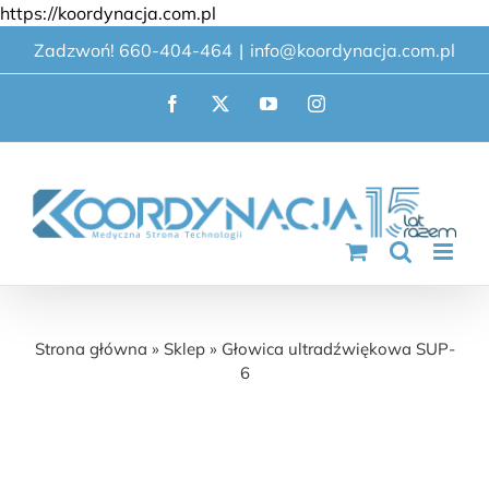
Przejdź
https://koordynacja.com.pl
do
Zadzwoń! 660-404-464
|
info@koordynacja.com.pl
zawartości
Facebook
X
YouTube
Instagram
Głowica ultradźwiękowa SUP-6
Strona główna
»
Sklep
»
Głowica ultradźwiękowa SUP-
6