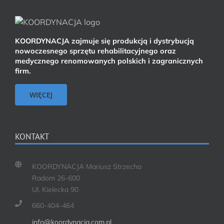
KOORDYNACJA zajmuje się produkcją i dystrybucją
nowoczesnego sprzętu rehabilitacyjnego oraz
medycznego renomowanych polskich i zagranicznych
firm.
WIĘCEJ
KONTAKT
KOORDYNACJA Mariusz Strzecha
Radom 26-600
Ul. Kielecka 90
660-404-464
info@koordynacja.com.pl