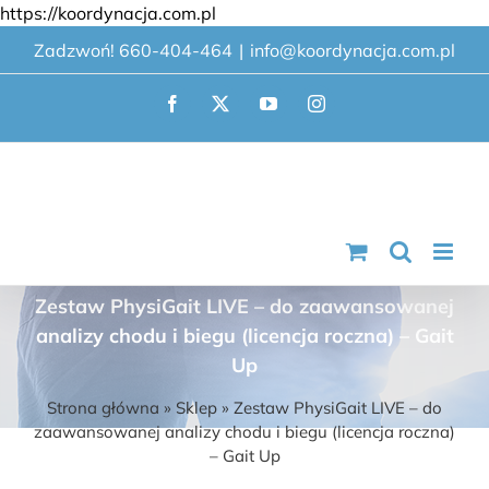
Przejdź
https://koordynacja.com.pl
do
Zadzwoń! 660-404-464
|
info@koordynacja.com.pl
zawartości
Facebook
X
YouTube
Instagram
Zestaw PhysiGait LIVE – do zaawansowanej
analizy chodu i biegu (licencja roczna) – Gait
Up
Strona główna
»
Sklep
»
Zestaw PhysiGait LIVE – do
zaawansowanej analizy chodu i biegu (licencja roczna)
– Gait Up