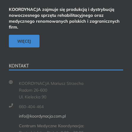
KOORDYNACJA zajmuje się produkcją i dystrybucją
nowoczesnego sprzętu rehabilitacyjnego oraz
medycznego renomowanych polskich i zagranicznych
firm.
WIĘCEJ
KONTAKT
KOORDYNACJA Mariusz Strzecha
Radom 26-600
Ul. Kielecka 90
660-404-464
info@koordynacja.com.pl
Centrum Medyczne Koordynacja: