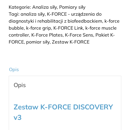
FORCE
Kategorie:
Analiza siły
,
Pomiary siły
DISCOVERY
Tagi:
analiza siły
,
K-FORCE - urządzenia do
(Pull,
diagnostyki i rehabilitacji z biofeedbackiem
,
k-force
Push,
bubble
,
k-force grip
,
K-FORCE Link
,
k-force muscle
Move,
controller
,
K-Force Plates
,
K-Force Sens
,
Pakiet K-
roczna
FORCE
,
pomiar siły
,
Zestaw K-FORCE
licencja
Starter)
v3
Opis
Opis
Zestaw K-FORCE DISCOVERY
v3