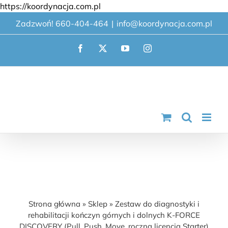
Przejdź
https://koordynacja.com.pl
do
Zadzwoń! 660-404-464
|
info@koordynacja.com.pl
zawartości
Facebook
X
YouTube
Instagram
Zestaw do diagnostyki i rehabilitacji
kończyn górnych i dolnych K-FORCE
DISCOVERY (Pull, Push, Move, roczna
licencja Starter) v3
Strona główna
»
Sklep
»
Zestaw do diagnostyki i
rehabilitacji kończyn górnych i dolnych K-FORCE
DISCOVERY (Pull, Push, Move, roczna licencja Starter)