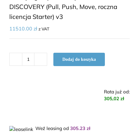
DISCOVERY (Pull, Push, Move, roczna
licencja Starter) v3
11510.00
zł
z VAT
Dodaj do koszyka
ilość
Zestaw
do
diagnostyki
Rata już od
:
i
305,02 zł
rehabilitacji
kończyn
górnych
i
Weź leasing od
305.23
zł
dolnych
K-