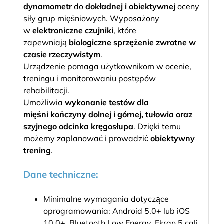
dynamometr
do
dokładnej
i obiektywnej
oceny
siły grup mięśniowych. Wyposażony
w
elektroniczne czujniki
, które
zapewniają
biologiczne sprzężenie zwrotne w
czasie rzeczywistym
.
Urządzenie pomaga użytkownikom w ocenie,
treningu i monitorowaniu postępów
rehabilitacji.
Umożliwia
wykonanie testów dla
mięśni kończyny dolnej i górnej, tułowia oraz
szyjnego odcinka kręgosłupa
. Dzięki temu
możemy zaplanować i prowadzić
obiektywny
trening
.
Dane techniczne:
Minimalne wymagania dotyczące
oprogramowania: Android 5.0+ lub iOS
10.0+, Bluetooth Low Energy, Ekran 5 cali,