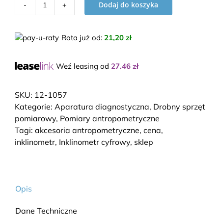
Dodaj do koszyka
ilość
Inklinometr
cyfrowy
Rata już od
:
21,20 zł
-
BASELINE
Weź leasing od
27.46
zł
SKU:
12-1057
Kategorie:
Aparatura diagnostyczna
,
Drobny sprzęt
pomiarowy
,
Pomiary antropometryczne
Tagi:
akcesoria antropometryczne
,
cena
,
inklinometr
,
Inklinometr cyfrowy
,
sklep
Opis
Dane Techniczne