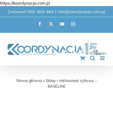
Przejdź
https://koordynacja.com.pl
do
Zadzwoń! 660-404-464
|
info@koordynacja.com.pl
zawartości
Facebook
X
YouTube
Instagram
Inklinometr cyfrowy – BASELINE
Strona główna
»
Sklep
»
Inklinometr cyfrowy –
BASELINE