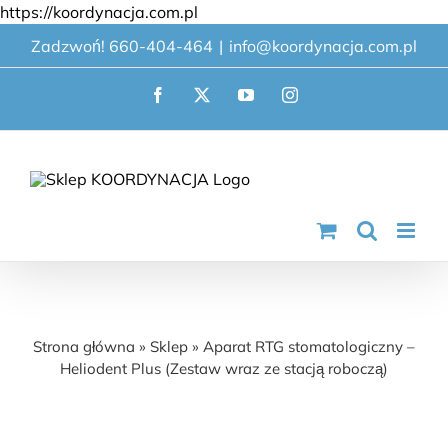
Przejdź
https://koordynacja.com.pl
do
Zadzwoń! 660-404-464
|
info@koordynacja.com.pl
zawartości
Facebook
X
YouTube
Instagram
Aparat RTG stomatologiczny – Heliodent
Plus (Zestaw wraz ze stacją roboczą)
Strona główna
»
Sklep
»
Aparat RTG stomatologiczny –
Heliodent Plus (Zestaw wraz ze stacją roboczą)