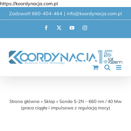
Przejdź
https://koordynacja.com.pl
do
Zadzwoń! 660-404-464
|
info@koordynacja.com.pl
zawartości
Facebook
X
YouTube
Instagram
Sonda S-2N – 660 nm / 40 Mw (praca ciągła
i impulsowa z regulacją mocy)
Strona główna
»
Sklep
»
Sonda S-2N – 660 nm / 40 Mw
(praca ciągła i impulsowa z regulacją mocy)