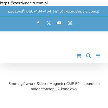
Przejdź
https://koordynacja.com.pl
do
Zadzwoń! 660-404-464
|
info@koordynacja.com.pl
zawartości
Facebook
X
YouTube
Instagram
Magneter CMP 50 – aparat do
magnetoterapii 2-kanałowy
Strona główna
»
Sklep
»
Magneter CMP 50 – aparat do
magnetoterapii 2-kanałowy