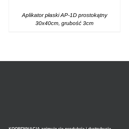
Aplikator płaski AP-1D prostokątny
30x40cm, grubość 3cm
KOORDYNACJA zajmuje się produkcją i dystrybucją