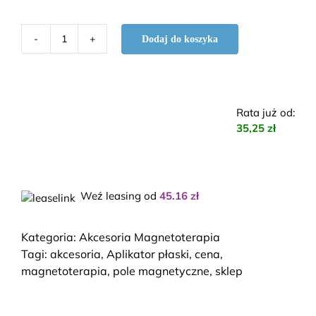
Dodaj do koszyka
ilość
Aplikator
płaski
pola
Rata już od
:
magnetycznego
35,25 zł
CPE2
Weź leasing od
45.16
zł
Kategoria:
Akcesoria Magnetoterapia
Tagi:
akcesoria
,
Aplikator płaski
,
cena
,
magnetoterapia
,
pole magnetyczne
,
sklep