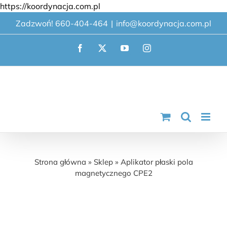
Przejdź
https://koordynacja.com.pl
do
Zadzwoń! 660-404-464
|
info@koordynacja.com.pl
zawartości
Facebook
X
YouTube
Instagram
Aplikator płaski pola magnetycznego CPE2
Strona główna
»
Sklep
»
Aplikator płaski pola
magnetycznego CPE2