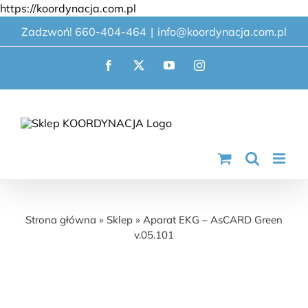
Przejdź
https://koordynacja.com.pl
do
Zadzwoń! 660-404-464
|
info@koordynacja.com.pl
zawartości
Facebook
X
YouTube
Instagram
Aparat EKG – AsCARD Green v.05.101
Strona główna
»
Sklep
»
Aparat EKG – AsCARD Green
v.05.101