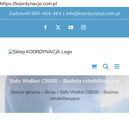
Przejdź
https://koordynacja.com.pl
do
Zadzwoń! 660-404-464
|
info@koordynacja.com.pl
zawartości
Facebook
X
YouTube
Instagram
Safe Walker C9000 – Bieżnia rehabilitacyjna
Strona główna
»
Sklep
»
Safe Walker C9000 – Bieżnia
rehabilitacyjna