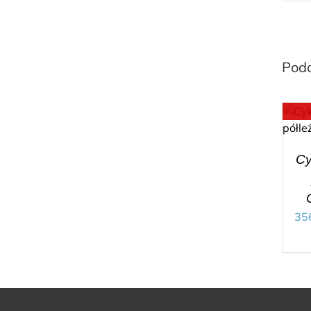
Pod
Cy
35