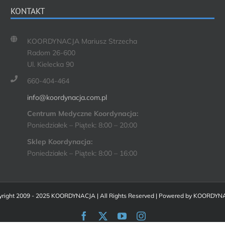
KONTAKT
KOORDYNACJA Mariusz Strzecha
Radom 26-600
Ul. Kielecka 90
660-404-464
info@koordynacja.com.pl
Centrum Medyczne Koordynacja:
Poniedziałek – Piątek: 8:00 – 20:00
Sklep Koordynacja:
Poniedziałek – Piątek: 8:00 – 16:00
right 2009 - 2025 KOORDYNACJA | All Rights Reserved | Powered by
KOORDYN
Facebook
X
YouTube
Instagram