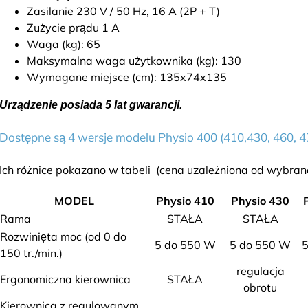
Zasilanie 230 V / 50 Hz, 16 A (2P + T)
Zużycie prądu 1 A
Waga (kg): 65
Maksymalna waga użytkownika (kg): 130
Wymagane miejsce (cm): 135x74x135
Urządzenie posiada 5 lat gwarancji.
Dostępne są 4 wersje modelu Physio 400 (410,430, 460, 4
Ich różnice pokazano w tabeli (cena uzależniona od wybran
MODEL
Physio 410
Physio 430
Rama
STAŁA
STAŁA
Rozwinięta moc (od 0 do
5 do 550 W
5 do 550 W
150 tr./min.)
regulacja
Ergonomiczna kierownica
STAŁA
obrotu
Kierownica z regulowanym