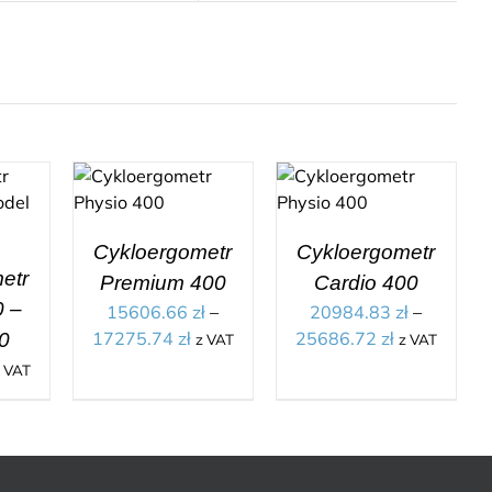
Cykloergometr
Cykloergometr
etr
Premium 400
Cardio 400
0 –
15606.66
zł
–
20984.83
zł
–
17275.74
zł
25686.72
zł
0
z VAT
z VAT
 VAT