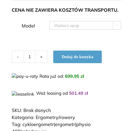
CENA NIE ZAWIERA KOSZTÓW TRANSPORTU.
Model

Dodaj do koszyka
ilość
Cykloergometr
Physio
Rata już od
:
699,95 zł
400
Weź leasing od
501.49
zł
SKU:
Brak danych
Kategoria:
Ergometry/rowery
Tag:
cykloergometr|ergometr|physio