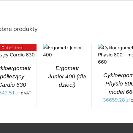
obne produkty
Out of stock
kloergometr
Ergometr
Cykloergom
półleżący
Junior 400 (dla
Physio 60
Cardio 630
dzieci)
model 66
642.51
zł
z VAT
36659.28
zł
z