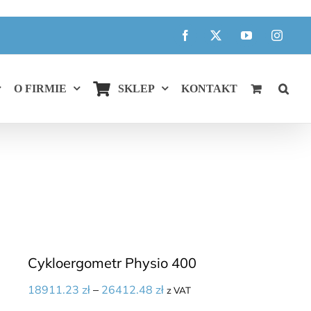
Facebook
X
YouTube
Instagr
O FIRMIE
SKLEP
KONTAKT
Cykloergometr Physio 400
18911.23
zł
–
26412.48
zł
z VAT