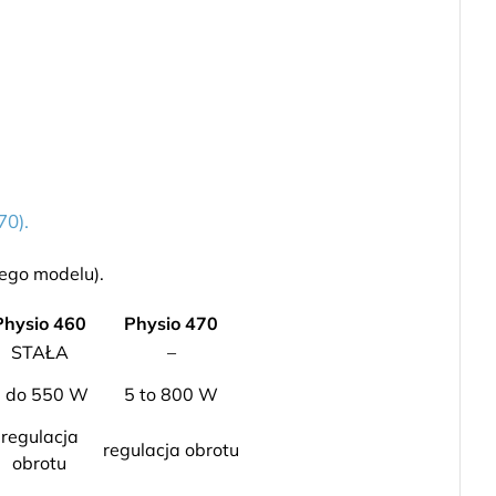
70).
ego modelu).
Physio 460
Physio 470
STAŁA
–
5 do 550 W
5 to 800 W
regulacja
regulacja obrotu
obrotu