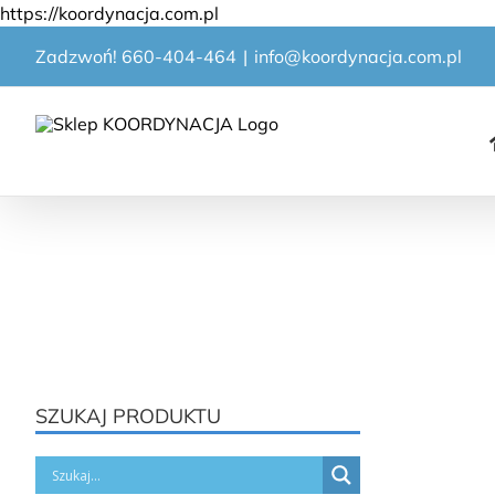
Przejdź
https://koordynacja.com.pl
do
Zadzwoń! 660-404-464
|
info@koordynacja.com.pl
zawartości
SZUKAJ PRODUKTU