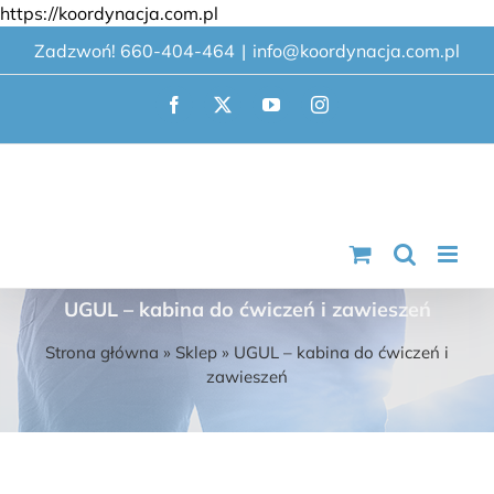
Przejdź
https://koordynacja.com.pl
do
Zadzwoń! 660-404-464
|
info@koordynacja.com.pl
zawartości
Facebook
X
YouTube
Instagram
UGUL – kabina do ćwiczeń i zawieszeń
Strona główna
»
Sklep
»
UGUL – kabina do ćwiczeń i
zawieszeń