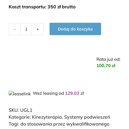
Koszt transportu: 350 zł brutto
Dodaj do koszyka
ilość
UGUL
-
kabina
Rata już od
:
do
100,70 zł
ćwiczeń
i
zawieszeń
Weź leasing od
129.03
zł
SKU:
UGL1
Kategorie:
Kinezyterapia
,
Systemy podwieszeń
Tagi:
do stosowania przez wykwalifikowanego