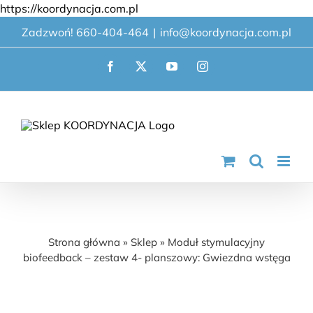
Przejdź
https://koordynacja.com.pl
do
Zadzwoń! 660-404-464
|
info@koordynacja.com.pl
zawartości
Facebook
X
YouTube
Instagram
Moduł stymulacyjny biofeedback – zestaw
4- planszowy: Gwiezdna wstęga
Strona główna
»
Sklep
»
Moduł stymulacyjny
biofeedback – zestaw 4- planszowy: Gwiezdna wstęga