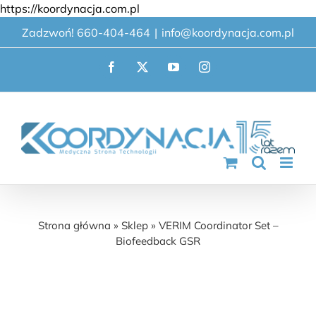
Przejdź
https://koordynacja.com.pl
do
Zadzwoń! 660-404-464
|
info@koordynacja.com.pl
zawartości
Facebook
X
YouTube
Instagram
VERIM Coordinator Set – Biofeedback GSR
Strona główna
»
Sklep
»
VERIM Coordinator Set –
Biofeedback GSR