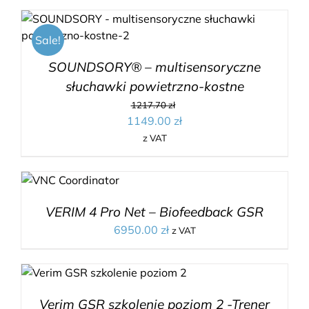
Sale!
SOUNDSORY® – multisensoryczne
słuchawki powietrzno-kostne
1217.70
zł
1149.00
zł
z VAT
VERIM 4 Pro Net – Biofeedback GSR
6950.00
zł
z VAT
Verim GSR szkolenie poziom 2 -Trener