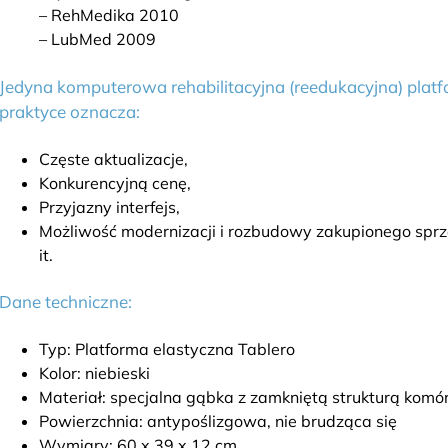
– RehMedika 2010
– LubMed 2009
Jedyna komputerowa rehabilitacyjna (reedukacyjna) platf
praktyce oznacza:
Częste aktualizacje,
Konkurencyjną cenę,
Przyjazny interfejs,
Możliwość modernizacji i rozbudowy zakupionego sprzę
it.
Dane techniczne:
Typ: Platforma elastyczna Tablero
Kolor: niebieski
Materiał: specjalna gąbka z zamkniętą strukturą komó
Powierzchnia: antypoślizgowa, nie brudząca się
Wymiary: 60 x 39 x 12 cm