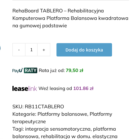
RehaBoard TABLERO – Rehabilitacyjna
Komputerowa Platforma Balansowa kwadratowa
na gumowej podstawie
Dodaj do koszyka
ilość
RehaBoard
TABLERO
Rata już od
:
79,50 zł
Weź leasing od
101.86
zł
SKU:
RB11CTABLERO
Kategorie:
Platformy balansowe
,
Platformy
terapeutyczne
Tagi:
integracja sensomotoryczna
,
platforma
balansowa
,
rehabilitacja w domu. elastyczna