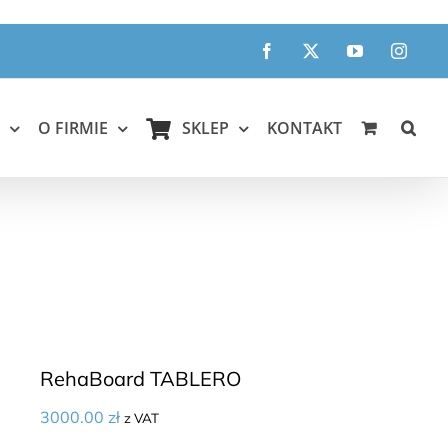
Facebook
X
YouTube
Instagr
O FIRMIE
SKLEP
KONTAKT
RehaBoard TABLERO
3000.00
zł
z VAT