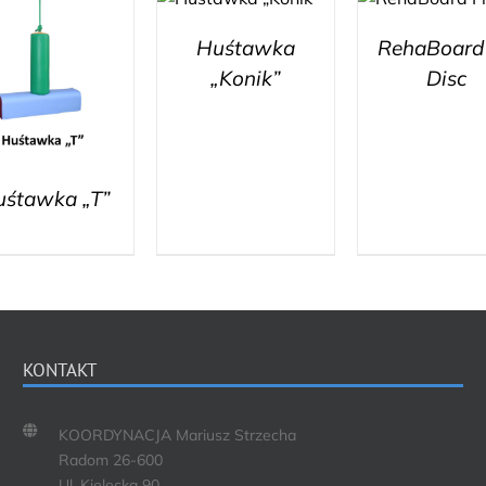
Huśtawka
RehaBoard 
„Konik”
Disc
uśtawka „T”
KONTAKT
KOORDYNACJA Mariusz Strzecha
Radom 26-600
Ul. Kielecka 90