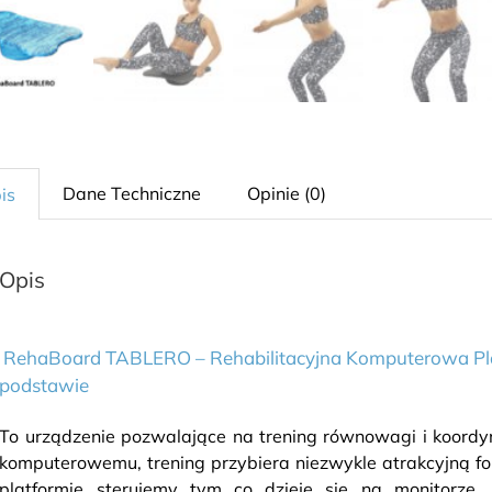
Dane Techniczne
Opinie (0)
is
Opis
RehaBoard TABLERO – Rehabilitacyjna Komputerowa P
podstawie
To urządzenie pozwalające na trening równowagi i koordy
komputerowemu, trening przybiera niezwykle atrakcyjną f
platformie sterujemy tym co dzieje się na monitorz