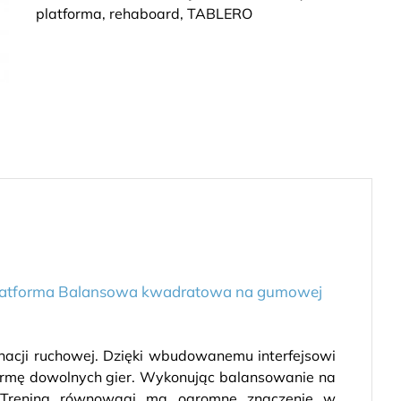
platforma
,
rehaboard
,
TABLERO
latforma Balansowa kwadratowa na gumowej
nacji ruchowej. Dzięki wbudowanemu interfejsowi
ormę dowolnych gier. Wykonując balansowanie na
e. Trening równowagi ma ogromne znaczenie w