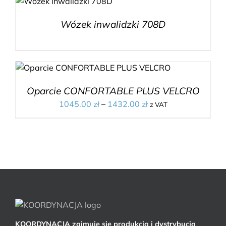
Wózek inwalidzki 708D
Oparcie CONFORTABLE PLUS VELCRO
1045.00
zł
–
1432.00
zł
z VAT
KOORDYNACJA zajmuje się produkcją i dystrybucją