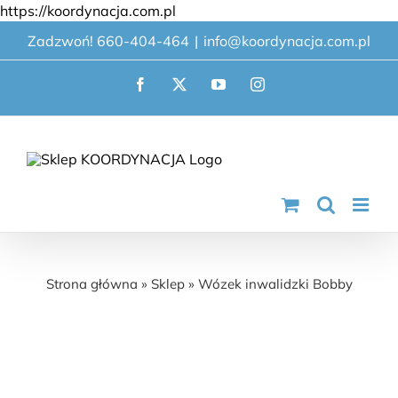
Przejdź
https://koordynacja.com.pl
do
Zadzwoń! 660-404-464
|
info@koordynacja.com.pl
zawartości
Facebook
X
YouTube
Instagram
Wózek inwalidzki Bobby
Strona główna
»
Sklep
»
Wózek inwalidzki Bobby