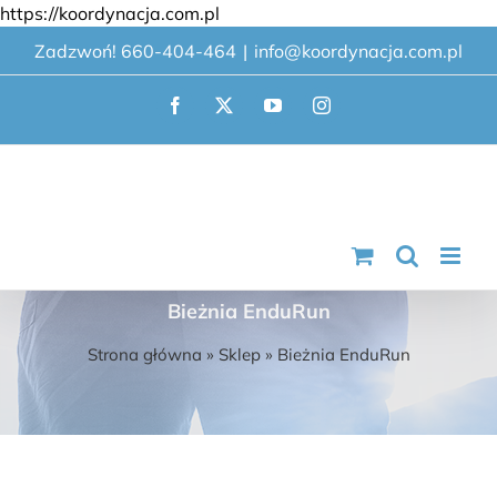
Przejdź
https://koordynacja.com.pl
do
Zadzwoń! 660-404-464
|
info@koordynacja.com.pl
zawartości
Facebook
X
YouTube
Instagram
Bieżnia EnduRun
Strona główna
»
Sklep
»
Bieżnia EnduRun