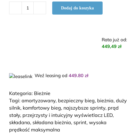
Dodaj do koszyka
ilość
Bieżnia
EnduRun
Rata już od
:
449,49 zł
Weź leasing od
449.80
zł
Kategoria:
Bieżnie
Tagi:
amortyzowany
,
bezpieczny bieg
,
bieżnia
,
duży
silnik
,
komfortowy bieg
,
najszybsze sprinty
,
prąd
stały
,
przejrzysty i intuicyjny wyświetlacz LED
,
składana
,
składana bieżnia
,
sprint
,
wysoka
prędkość maksymalna