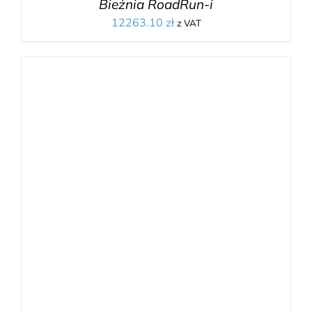
Bieżnia RoadRun-i
12263.10
zł
z VAT