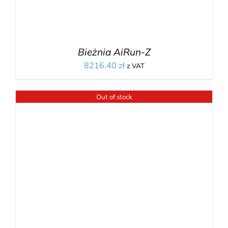
Bieżnia AiRun-Z
8216.40
zł
z VAT
Out of stock