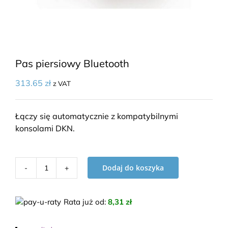
Pas piersiowy Bluetooth
313.65
zł
z VAT
Łączy się automatycznie z kompatybilnymi
konsolami DKN.
Dodaj do koszyka
ilość
Pas
piersiowy
Rata już od
:
8,31 zł
Bluetooth