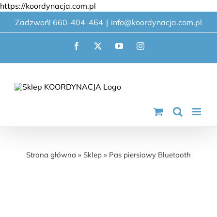
Przejdź
https://koordynacja.com.pl
do
Zadzwoń! 660-404-464
|
info@koordynacja.com.pl
zawartości
Facebook
X
YouTube
Instagram
Pas piersiowy Bluetooth
Strona główna
»
Sklep
»
Pas piersiowy Bluetooth