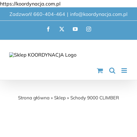
Przejdź
https://koordynacja.com.pl
do
Zadzwoń! 660-404-464
|
info@koordynacja.com.pl
zawartości
Facebook
X
YouTube
Instagram
Schody 9000 CLIMBER
Strona główna
»
Sklep
»
Schody 9000 CLIMBER