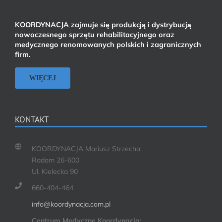
KOORDYNACJA zajmuje się produkcją i dystrybucją
nowoczesnego sprzętu rehabilitacyjnego oraz
medycznego renomowanych polskich i zagranicznych
firm.
WIĘCEJ
KONTAKT
KOORDYNACJA Mariusz Strzecha
Radom 26-600
Ul. Kielecka 90
660-404-464
info@koordynacja.com.pl
Centrum Medyczne Koordynacja: