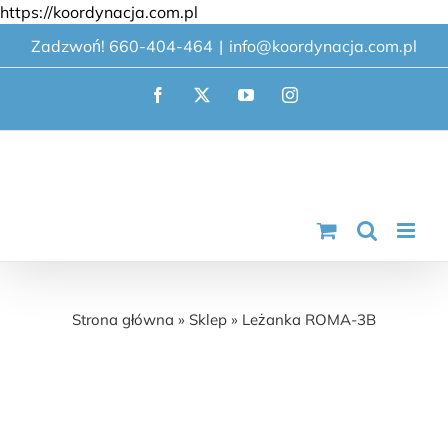
Przejdź
https://koordynacja.com.pl
do
Zadzwoń! 660-404-464
|
info@koordynacja.com.pl
zawartości
Facebook
X
YouTube
Instagram
Leżanka ROMA-3B
Strona główna
»
Sklep
»
Leżanka ROMA-3B