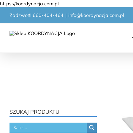
Przejdź
https://koordynacja.com.pl
do
Zadzwoń! 660-404-464
|
info@koordynacja.com.pl
zawartości
SZUKAJ PRODUKTU