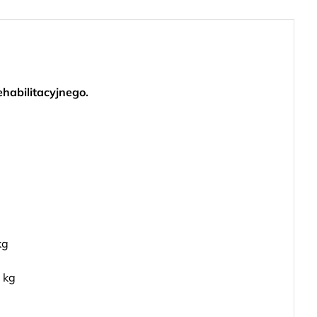
habilitacyjnego.
°
kg
g
 kg