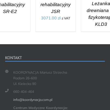
Leżank
habilitacyjny
rehabilitacyjny
drewniana
SR-E2
JSR
fizykoterap
3071.00
zł
z VAT
KLD3
KONTAKT
KOORDYNACJA Mariusz Strzecha
Radom 26-600
Ul. Kielecka 90
660-404-464
info@koordynacja.com.pl
Centrum Medyczne Koordynacja: