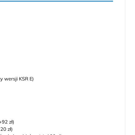
zy wersji KSR E)
+92 zł)
20 zł)