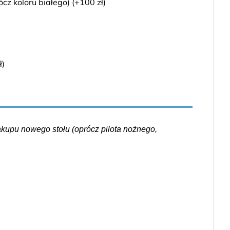
z koloru białego) (+100 zł)
)
ł)
upu nowego stołu (oprócz pilota nożnego,