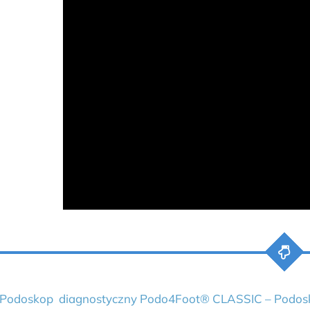
Podoskop diagnostyczny Podo4Foot® CLASSIC – Podosko