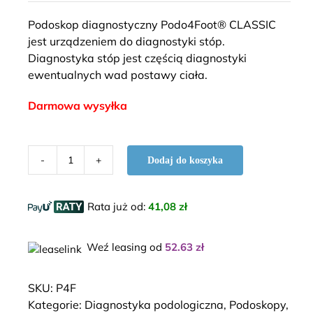
5.00
na 5 na
podstawie
Podoskop diagnostyczny Podo4Foot® CLASSIC
ocen
klientów
jest urządzeniem do diagnostyki stóp.
Diagnostyka stóp jest częścią diagnostyki
ewentualnych wad postawy ciała.
Darmowa wysyłka
Dodaj do koszyka
ilość
Podoskop
Diagnostyczny
Rata już od
:
41,08 zł
Weź leasing od
52.63
zł
SKU:
P4F
Kategorie:
Diagnostyka podologiczna
,
Podoskopy
,