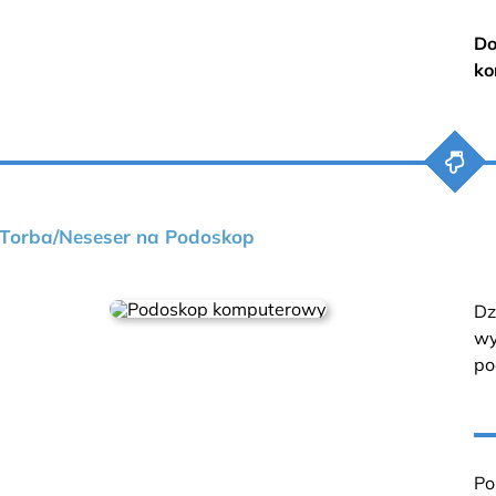
Do
ko
Torba/Neseser na Podoskop
Dz
wy
po
Po