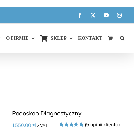
Facebook
X
YouTube
Instagr
O FIRMIE
SKLEP
KONTAKT
Podoskop Diagnostyczny
(
5
opinii klienta)
1550.00
zł
z VAT
Oceniony
5