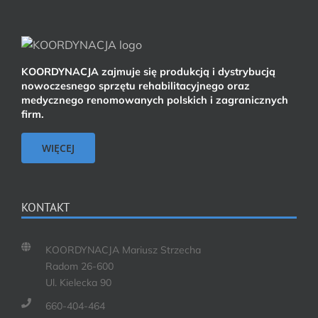
KOORDYNACJA zajmuje się produkcją i dystrybucją
nowoczesnego sprzętu rehabilitacyjnego oraz
medycznego renomowanych polskich i zagranicznych
firm.
WIĘCEJ
KONTAKT
KOORDYNACJA Mariusz Strzecha
Radom 26-600
Ul. Kielecka 90
660-404-464