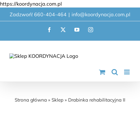
Przejdź
https://koordynacja.com.pl
do
Zadzwoń! 660-404-464
|
info@koordynacja.com.pl
zawartości
Facebook
X
YouTube
Instagram
Drabinka rehabilitacyjna II
Strona główna
»
Sklep
»
Drabinka rehabilitacyjna II